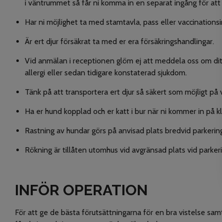
i väntrummet så får ni komma in en separat ingång för att 
Har ni möjlighet ta med stamtavla, pass eller vaccinationsi
Är ert djur försäkrat ta med er era försäkringshandlingar.
Vid anmälan i receptionen glöm ej att meddela oss om dit
allergi eller sedan tidigare konstaterad sjukdom.
Tänk på att transportera ert djur så säkert som möjligt på 
Ha er hund kopplad och er katt i bur när ni kommer in på kl
Rastning av hundar görs på anvisad plats bredvid parkering
Rökning är tillåten utomhus vid avgränsad plats vid parker
INFÖR OPERATION
För att ge de bästa förutsättningarna för en bra vistelse sa