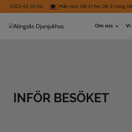
0322-63 20 00
Mån-tors: 08-21 Fre: 08-21 Helg: 0
Om oss
Vi
Kliniken
Personal
INFÖR BESÖKET