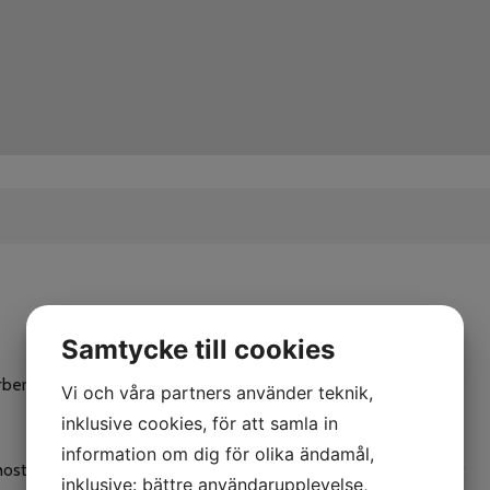
Samtycke till cookies
rbereda några saker:
Vi och våra partners använder teknik,
inklusive cookies, för att samla in
information om dig för olika ändamål,
 hosta ber vi er att anmäla er i receptionen innan ni tar in djuret
inklusive: bättre användarupplevelse,