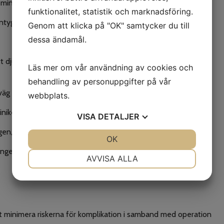
minimera risken för smittspridning.
funktionalitet, statistik och marknadsföring.
ntyg eller övriga hälsovårdshandlingar för ert husdjur.
Genom att klicka på "OK" samtycker du till
dessa ändamål.
t djur behandlas med någon medicin, äter specialfoder, har en
Läs mer om vår användning av cookies och
behandling av personuppgifter på vår
väg till veterinärbesöket.
webbplats.
iniken då det ofta är andra djur i väntrummet.
VISA
DETALJER
en, där finns hundlatriner uppställda.
JA
NEJ
OK
JA
NEJ
ingen.
NÖDVÄNDIG
INSTÄLLNINGAR
AVVISA ALLA
JA
NEJ
JA
NEJ
MARKNADSFÖRING
STATISTIK
mt minimera riskerna för komplikation i samband med operation