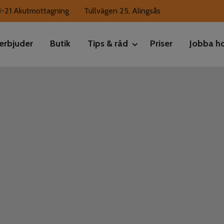
8-21 Akutmottagning
Tullvägen 25, Alingsås
 erbjuder
Butik
Tips & råd
Priser
Jobba ho
Inför besöket
Omvårdnad